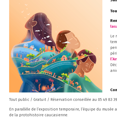
Sam
Tou
Ren
las
Le 
tem
per
pér
l’A
Déc
ani
Con
Tout public / Gratuit / Réservation conseillée au 05 49 83 3
En parallèle de l’exposition temporaire, l’équipe du musée
de la protohistoire caucasienne.