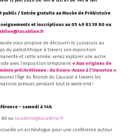
edi 13 juin 2026
De 10h à 12h et de 14h à 18h
t public / Entrée gratuite au Musée de Préhistoire
seignements et inscriptions au 05 49 83 39 80 ou
abline@lasabline.fr
musée vous propose de découvrir le Lussacois au
ps du paléolithique à travers son exposition
manente et cette année, venez explorer une autre
iode avec l’exposition temporaire
« Aux origines de
rménie préchrétienne : du Kouro-Araxe à l’Ourartou »
.
ouvrez l'Âge du Bronze du Caucase à travers les
mations prévues pendant tout le week-end !
férence – samedi à 14h
9 80 ou
lasabline@lasabline.fr
 accueille un archéologue pour une conférence autour