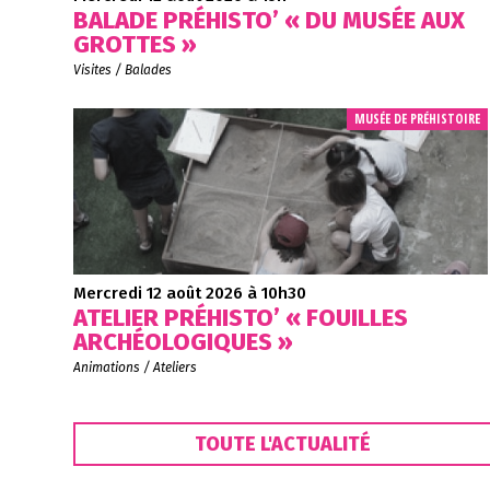
BALADE PRÉHISTO’ « DU MUSÉE AUX
GROTTES »
Visites / Balades
MUSÉE DE PRÉHISTOIRE
Mercredi 12 août 2026 à 10h30
ATELIER PRÉHISTO’ « FOUILLES
ARCHÉOLOGIQUES »
Animations / Ateliers
TOUTE L'ACTUALITÉ