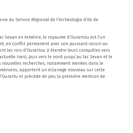
ne du Service Régional de l’Archéologie d’Ile de
 lac Sevan en Arménie, le royaume d’Ourartou est l’un
nt, en conflit permanent avec son puissant voisin au
aint les rois d’Ourartou à étendre leurs conquêtes vers
actuelle Iran), puis vers le nord jusqu’au lac Sevan et le
es nouvelles recherches, notamment menées dans le
rméniens, apportent un éclairage nouveau sur cette
 d’Ourartu et précède de peu la première mention de