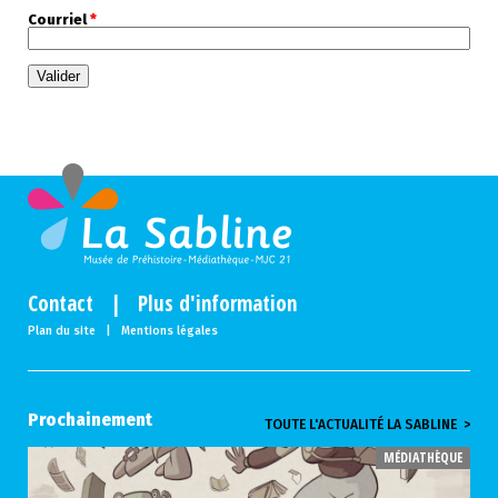
Courriel
*
Contact
|
Plus d'information
Plan du site
|
Mentions légales
Prochainement
TOUTE L'ACTUALITÉ LA SABLINE >
MÉDIATHÈQUE