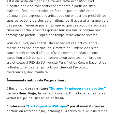
est-il du reste du monde ? À travers cette exposition, l’art
rupestre des cinq continents est présenté à partir de sites
majeurs. C’est une occasion de faire un pas de côté et de
découvrir des expressions artistiques qui ont parfois précédé les
sites européens de plusieurs millénaires. Il apparait ainsi que l’art
des parois n’émerge pas en Europe et que beaucoup de sociétés
humaines continueront d’exprimer leur imaginaire comme leur
témoignage parfois jusqu’à des temps relativement récents.
Pour ce survol, des spécialistes universitaires ont collaboré,
chacun dans son domaine, pour mettre en lumière des sites
souvent méconnus d’Afrique, d’Asie comme d’Océanie. Cette
exposition a été conçue en concertation avec les membres du
projet collectif RED de l’Université Paris 1 et du Centre National de
la Préhistoire. Des temps forts ponctueront l’exposition :
conférences, documentaire
Événements autour de l'exposition :
Diffusion du
documentaire
"Bornéo, la mémoire des grottes"
de Luc-Henri Fage,
le samedi 9 mars à 14h, à la salle des fêtes
Michel Maupin de Lussac-les-Châteaux.
Conférence
"L'art rupestre d'Afrique
" par Manuel Gutierrez
,
docteur en Anthropologie, Ethnologie, Préhistoire, suivi d'un temps