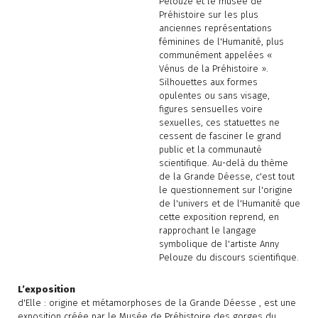
Pelouze et le musée de
Préhistoire sur les plus
anciennes représentations
féminines de l'Humanité, plus
communément appelées «
Vénus de la Préhistoire ».
Silhouettes aux formes
opulentes ou sans visage,
figures sensuelles voire
sexuelles, ces statuettes ne
cessent de fasciner le grand
public et la communauté
scientifique. Au-delà du thème
de la Grande Déesse, c'est tout
le questionnement sur l'origine
de l'univers et de l'Humanité que
cette exposition reprend, en
rapprochant le langage
symbolique de l'artiste Anny
Pelouze du discours scientifique.
L’exposition
d'Elle : origine et métamorphoses de la Grande Déesse , est une
exposition créée par le Musée de Préhistoire des gorges du