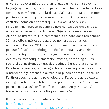
universelles exprimées dans un langage universel, à savoir le
langage symbolique, mais qui parlent bien plus profondément que
des mots et mènent au-delà d’eux. D’ailleurs, en parlant de mes
peintures, je ne dis jamais « mes oeuvres » tant je ressens, au
contraire, combien c’est moi qui suis « oeuvrée ». Anny
Pelouze Anny Pelouze est une peintre qui expose depuis 1982.
Après avoir passé son enfance en Algérie, elle entame des
études de littérature. Elle commence à peindre dans les années
70 mais elle s’intéresse déjà à de nombreux domaines
artistiques. L’année 1991 marque un tournant dans sa vie, qui la
pousse à étudier la théologie et écrire pendant 9 ans. Dès lors,
c’est la pratique des langages symboliques qui la guide : écoute
des rêves, symbolique planétaire, mythes, et théologie. Ses
recherches inspirent son travail artistique à travers la peinture,
l’écriture, la gravure, la photographie et la musique. Anny Pelouze
s’intéresse également à d’autres disciplines scientifiques telles
l’anthropocosmologie, la psychologie et l’art-thérapie qu’elle a
enseigné. Artiste complète, elle se présente aujourd’hui comme
peintre mais aussi conférencière et auteur. Anny Pelouze vit et
travaille dans son atelier à Barjols dans le Var.
Pour en savoir plus sur l’artiste et l’exposition :
http://anny.pelouze.free.fr/
https://www.youtube.com/watch?v=A0_OcIcIWx0