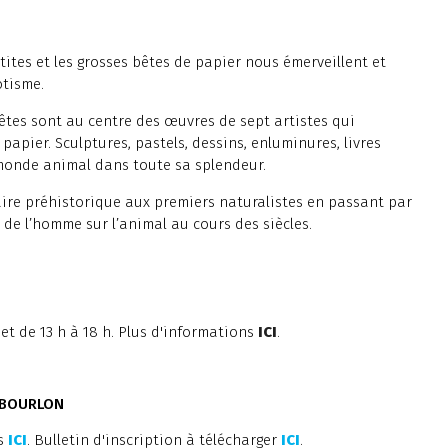
ites et les grosses bêtes de papier nous émerveillent et
otisme.
bêtes sont au centre des œuvres de sept artistes qui
ier. Sculptures, pastels, dessins, enluminures, livres
e monde animal dans toute sa splendeur.
iaire préhistorique aux premiers naturalistes en passant par
 de l’homme sur l’animal au cours des siècles.
et de 13 h à 18 h. Plus d'informations
ICI
.
 BOURLON
ns
ICI
. Bulletin d'inscription à télécharger
ICI
.