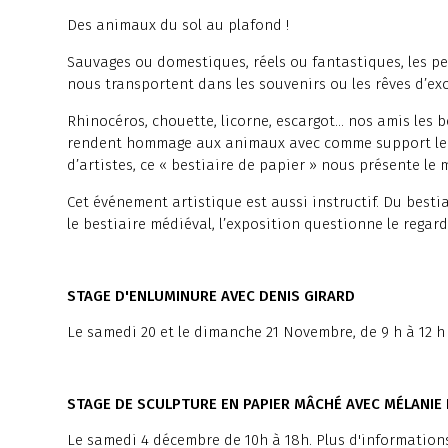
Des animaux du sol au plafond !
Sauvages ou domestiques, réels ou fantastiques, les pet
nous transportent dans les souvenirs ou les rêves d’ex
Rhinocéros, chouette, licorne, escargot… nos amis les 
rendent hommage aux animaux avec comme support le pap
d’artistes, ce « bestiaire de papier » nous présente l
Cet événement artistique est aussi instructif. Du best
le bestiaire médiéval, l’exposition questionne le regard
STAGE D'ENLUMINURE AVEC DENIS GIRARD
Le samedi 20 et le dimanche 21 Novembre, de 9 h à 12 h 
STAGE DE SCULPTURE EN PAPIER MÂCHÉ AVEC MÉLANIE
Le samedi 4 décembre de 10h à 18h. Plus d'informatio