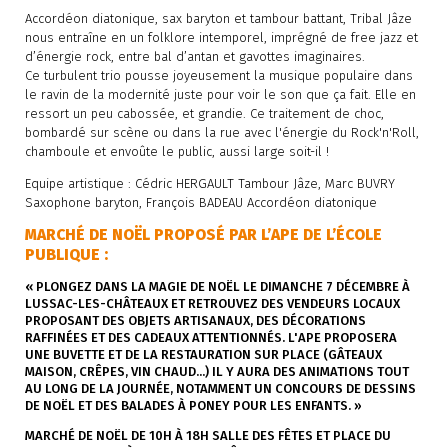
Accordéon diatonique, sax baryton et tambour battant, Tribal Jâze
nous entraîne en un folklore intemporel, imprégné de free jazz et
d’énergie rock, entre bal d’antan et gavottes imaginaires.
Ce turbulent trio pousse joyeusement la musique populaire dans
le ravin de la modernité juste pour voir le son que ça fait. Elle en
ressort un peu cabossée, et grandie. Ce traitement de choc,
bombardé sur scène ou dans la rue avec l'énergie du Rock'n'Roll,
chamboule et envoûte le public, aussi large soit-il !
Equipe artistique : Cédric HERGAULT Tambour Jâze, Marc BUVRY
Saxophone baryton, François BADEAU Accordéon diatonique
MARCHÉ DE NOËL PROPOSÉ PAR L’APE DE L’ÉCOLE
PUBLIQUE :
« PLONGEZ DANS LA MAGIE DE NOËL LE DIMANCHE 7 DÉCEMBRE À
LUSSAC-LES-CHÂTEAUX ET RETROUVEZ DES VENDEURS LOCAUX
PROPOSANT DES OBJETS ARTISANAUX, DES DÉCORATIONS
RAFFINÉES ET DES CADEAUX ATTENTIONNÉS. L'APE PROPOSERA
UNE BUVETTE ET DE LA RESTAURATION SUR PLACE (GÂTEAUX
MAISON, CRÊPES, VIN CHAUD...) IL Y AURA DES ANIMATIONS TOUT
AU LONG DE LA JOURNÉE, NOTAMMENT UN CONCOURS DE DESSINS
DE NOËL ET DES BALADES À PONEY POUR LES ENFANTS. »
MARCHÉ DE NOËL DE 10H À 18H SALLE DES FÊTES ET PLACE DU