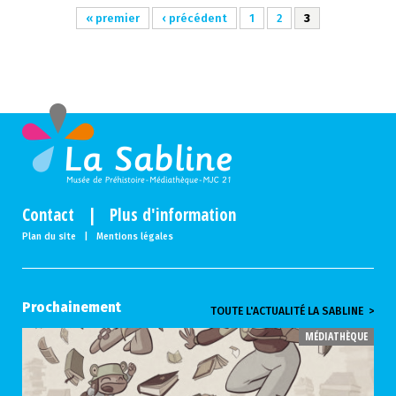
« premier
‹ précédent
1
2
3
Contact
|
Plus d'information
Plan du site
|
Mentions légales
Prochainement
TOUTE L'ACTUALITÉ LA SABLINE >
MÉDIATHÈQUE