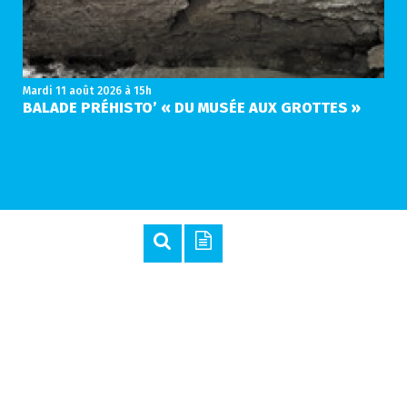
Mardi 11 août 2026
à 15h
BALADE PRÉHISTO’ « DU MUSÉE AUX GROTTES »